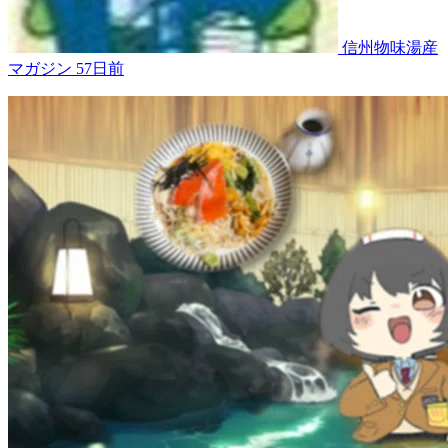
信州物味湯産
マガジン
57日前