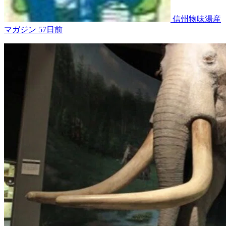
信州物味湯産
マガジン
57日前